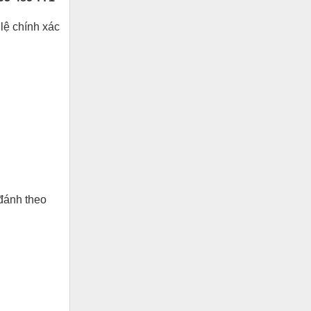
lệ chính xác
đánh theo