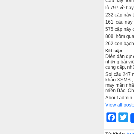
Cầu này hôm 
lô 797 về hay
232 cặp này 
161 cầu này 
575 cặp này đ
808 hôm qua r
262 con bạch
Kết luận
Diễn đàn dự 
những bài viế
cung cấp, nh
Soi cầu 247
khảo XSMB , 
may mắn nhất.
miền Bắc. Ch
About admin
View all post
F
T
a
w