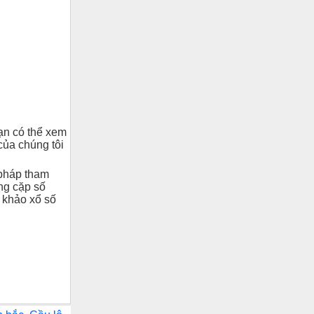
ạn có thể xem
của chúng tôi
pháp tham
ng cặp số
 khảo xổ số