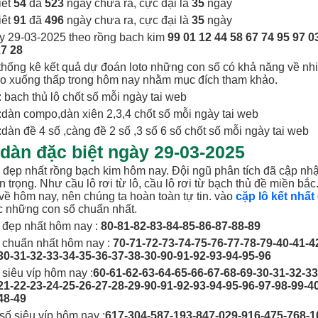
iêt
54
đã
523
ngày chưa ra, cực đại là
35
ngày
iêt
91
đã
496
ngày chưa ra, cực đại là
35
ngày
y 29-03-2025 theo rồng bach kim
99 01 12 44 58 67 74 95 97 0
27 28
 thống kê kết quả dự đoán loto những con số có khả năng về n
ao xuống thấp trong hôm nay nhằm mục đích tham khảo.
: bach thủ lô chốt số mỗi ngày tai web
:dàn compo,dàn xiên 2,3,4 chốt số mỗi ngày tai web
:dàn đề 4 số ,càng đề 2 số ,3 số 6 số chốt số mỗi ngày tai web
 dàn đặc biệt ngày 29-03-2025
ô đẹp nhất rồng bạch kim hôm nay. Đội ngũ phân tích đã cập nh
n trọng. Như cầu lô rơi từ lô, cầu lô rơi từ bạch thủ đề miền bắ
 về hôm nay, nên chúng ta hoàn toàn tự tin. vào
cặp lô kết nhất
 những con số chuẩn nhất.
 đẹp nhất hôm nay :
80-81-82-83-84-85-86-87-88-89
 chuẩn nhất hôm nay :
70-71-72-73-74-75-76-77-78-79
-40-41-4
30-31-32-33-34-35-36-37-38-30-90-91-92-93-94-95-96
siêu víp hôm nay :
60-61-62-63-64-65-66-67-68-69-30-31-32-33
21-22-23-24-25-26-27-28-29-90-91-92-93-94-95-96-97-98-99-4
48-49
số siêu víp hôm nay :
617-304-587-193-847-029-916-475-768-1