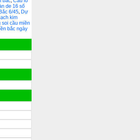
n bắc
,
Cầu lô
àn de 16 số
Bắc 6/45
,
Dự
ạch kim
 soi cầu miền
iền bắc ngày