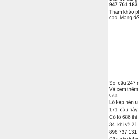
947-761-183
Tham khảo ph
cao. Mang đế
Soi cầu 247 
Và xem thê
cặp.
Lô kép nên ưu
171 cầu này 
Có lô 686 th
34 khi về 21 
898 737 131 