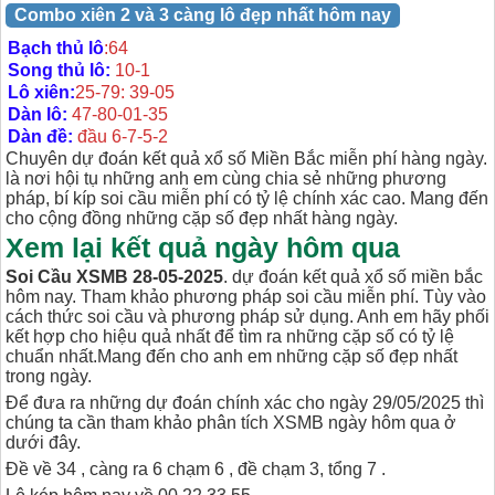
Combo xiên 2 và 3 càng lô đẹp nhất hôm nay
Bạch thủ lô
:64
Song thủ lô:
10-1
Lô xiên:
25-79: 39-05
Dàn lô:
47-80-01-35
Dàn đề:
đầu 6-7-5-2
Chuyên dự đoán kết quả xổ số Miền Bắc miễn phí hàng ngày.
là nơi hội tụ những anh em cùng chia sẻ những phương
pháp, bí kíp soi cầu miễn phí có tỷ lệ chính xác cao. Mang đến
cho cộng đồng những cặp số đẹp nhất hàng ngày.
Xem lại kết quả ngày hôm qua
Soi Cầu XSMB 28-05-2025
. dự đoán kết quả xổ số miền bắc
hôm nay. Tham khảo phương pháp soi cầu miễn phí. Tùy vào
cách thức soi cầu và phương pháp sử dụng. Anh em hãy phối
kết hợp cho hiệu quả nhất để tìm ra những cặp số có tỷ lệ
chuẩn nhất.Mang đến cho anh em những cặp số đẹp nhất
trong ngày.
Để đưa ra những dự đoán chính xác cho ngày 29/05/2025 thì
chúng ta cần tham khảo phân tích XSMB ngày hôm qua ở
dưới đây.
Đề về 34 , càng ra 6 chạm 6 , đề chạm 3, tổng 7 .