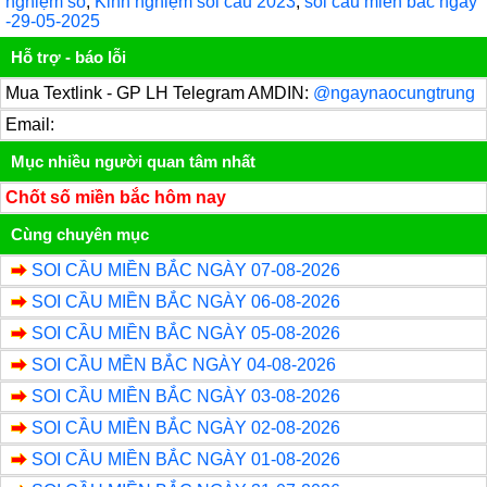
nghiệm số
,
Kinh nghiệm soi cầu 2023
,
soi cầu miền bắc ngày
k
-29-05-2025
Hỗ trợ - báo lỗi
Mua Textlink - GP LH Telegram AMDIN:
@ngaynaocungtrung
Email:
Mục nhiều người quan tâm nhất
Chốt số miền bắc hôm nay
Cùng chuyên mục
SOI CẦU MIỀN BẮC NGÀY 07-08-2026
SOI CẦU MIỀN BẮC NGÀY 06-08-2026
SOI CẦU MIỀN BẮC NGÀY 05-08-2026
SOI CẦU MỀN BẮC NGÀY 04-08-2026
SOI CẦU MIỀN BẮC NGÀY 03-08-2026
SOI CẦU MIỀN BẮC NGÀY 02-08-2026
SOI CẦU MIỀN BẮC NGÀY 01-08-2026