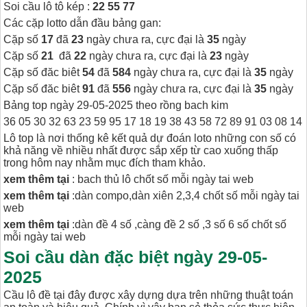
Soi cầu lô tô kép :
22 55 77
Các cặp lotto dẫn đầu bảng gan:
Cặp số
17
đã
23
ngày chưa ra, cực đại là
35
ngày
Cặp số
21
đã
22
ngày chưa ra, cực đại là
23
ngày
Cặp số đăc biêt
54
đã
584
ngày chưa ra, cực đại là
35
ngày
Cặp số đăc biêt
91
đã
556
ngày chưa ra, cực đại là
35
ngày
Bảng top ngày 29-05-2025 theo rồng bach kim
36 05 30 32 63 23 59 95 17 18 19 38 43 58 72 89 91 03 08 14
Lô top là nơi thống kê kết quả dự đoán loto những con số có
khả năng về nhiều nhất được sắp xếp từ cao xuống thấp
trong hôm nay nhằm mục đích tham khảo.
xem thêm tại
: bach thủ lô chốt số mỗi ngày tai web
xem thêm tại
:dàn compo,dàn xiên 2,3,4 chốt số mỗi ngày tai
web
xem thêm tại
:dàn đề 4 số ,càng đề 2 số ,3 số 6 số chốt số
mỗi ngày tai web
Soi cầu dàn đặc biệt ngày 29-05-
2025
Cầu lô đề tại đây được xây dựng dựa trên những thuật toán