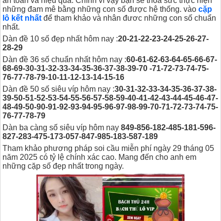
an toàn và hiệu quả. Chính vì vậy bạn sẻ thỏa sức thực hiện
những đam mê bằng những con số được hệ thống. vào
cặp
lô kết nhất
để tham khảo và nhân đươc những con số chuẩn
nhất.
Dàn đề 10 số đẹp nhất hôm nay :
20-21-22-23-24-25-26-27-
28-29
Dàn đề 36 số chuẩn nhất hôm nay :
60-61-62-63-64-65-66-67-
68-69-30-31-32-33-34-35-36-37-38-39-70 -71-72-73-74-75-
76-77-78-79-10-11-12-13-14-15-16
Dàn đề 50 số siêu víp hôm nay :
30-31-32-33-34-35-36-37-38-
39-50-51-52-53-54-55-56-57-58-59-40-41-42-43-44-45-46-47-
48-49-50-90-91-92-93-94-95-96-97-98-99-70-71-72-73-74-75-
76-77-78-79
Dàn ba càng số siêu víp hôm nay
849-856-182-485-181-596-
827-283-475-173-057-847-985-183-587-189
Tham khảo phương pháp soi cầu miễn phí ngày 29 tháng 05
năm 2025 có tỷ lệ chính xác cao. Mang đến cho anh em
những cặp số đẹp nhất trong ngày.