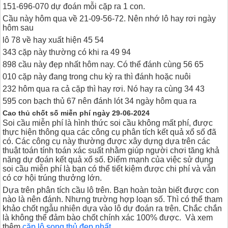
151-696-070 dự đoán mỗi cặp ra 1 con.
Cầu này hôm qua về 21-09-56-72. Nên nhớ lô hay rơi ngày
hôm sau
lô 78 về hay xuất hiện 45 54
343 cặp này thường có khi ra 49 94
898 cầu này đẹp nhất hôm nay. Có thể đánh cùng 56 65
010 cặp này đang trong chu kỳ ra thì đánh hoặc nuôi
232 hôm qua ra cả cặp thì hay rơi. Nó hay ra cùng 34 43
595 con bạch thủ 67 nên đánh lót 34 ngày hôm qua ra
Cao thủ chốt số miễn phí ngày 29-06-2024
Soi cầu miễn phí là hình thức soi cầu không mất phí, được
thực hiện thông qua các công cụ phân tích kết quả xổ số đã
có. Các công cụ này thường được xây dựng dựa trên các
thuật toán tính toán xác suất nhằm giúp người chơi tăng khả
năng dự đoán kết quả xổ số. Điểm mạnh của việc sử dụng
soi cầu miễn phí là bạn có thể tiết kiệm được chi phí và vẫn
có cơ hội trúng thưởng lớn.
Dựa trên phân tích cầu lô trên. Bạn hoàn toàn biết được con
nào là nên đánh. Nhưng trường hợp loạn số. Thì có thể tham
khảo chốt ngẫu nhiên dựa vào lô dự đoán ra trên. Chắc chắn
là không thể đảm bào chốt chính xác 100% được. Và xem
thêm
cặp lô song thủ đẹp nhất