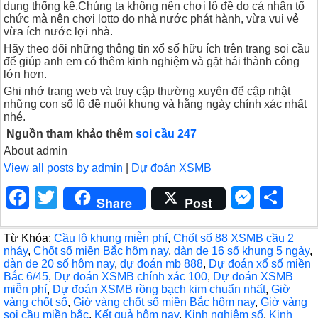
dụng thống kê.Chúng ta không nên chơi lô đề do cá nhân tổ
chức mà nên chơi lotto do nhà nước phát hành, vừa vui vẻ
vừa ích nước lợi nhà.
Hãy theo dõi những thông tin xổ số hữu ích trên trang soi cầu
để giúp anh em có thêm kinh nghiệm và gặt hái thành công
lớn hơn.
Ghi nhớ trang web và truy cập thường xuyên để cập nhật
những con số lô đề nuôi khung và hằng ngày chính xác nhất
nhé.
Nguồn tham khảo thêm
soi cầu 247
About admin
View all posts by admin
|
Dự đoán XSMB
F
T
M
S
Share
Post
a
wi
e
h
c
tt
ss
ar
Từ Khóa:
Cầu lô khung miễn phí
,
Chốt số 88 XSMB cầu 2
nháy
,
Chốt số miền Bắc hôm nay
,
dàn de 16 số khung 5 ngày
,
e
er
e
e
dàn de 20 số hôm nay
,
dự đoán mb 888
,
Dự đoán xổ số miền
Bắc 6/45
,
Dự đoán XSMB chính xác 100
,
Dự đoán XSMB
b
n
miễn phí
,
Dự đoán XSMB rồng bạch kim chuẩn nhất
,
Giờ
vàng chốt số
,
Giờ vàng chốt số miền Bắc hôm nay
,
Giờ vàng
o
g
soi cầu miền bắc
,
Kết quả hôm nay
,
Kinh nghiệm số
,
Kinh