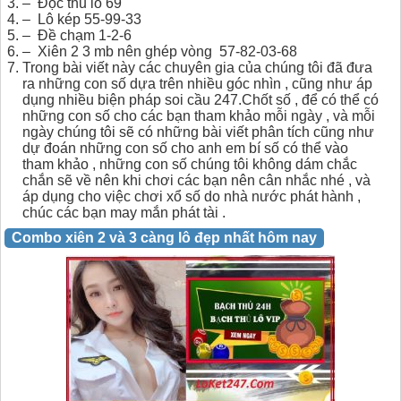
– Độc thủ lô 69
– Lô kép 55-99-33
– Đề chạm 1-2-6
– Xiên 2 3 mb nên ghép vòng 57-82-03-68
Trong bài viết này các chuyên gia của chúng tôi đã đưa
ra những con số dựa trên nhiều góc nhìn , cũng như áp
dụng nhiều biện pháp soi cầu 247.Chốt số , để có thể có
những con số cho các bạn tham khảo mỗi ngày , và mỗi
ngày chúng tôi sẽ có những bài viết phân tích cũng như
dự đoán những con số cho anh em bí số có thể vào
tham khảo , những con số chúng tôi không dám chắc
chắn sẽ về nên khi chơi các bạn nên cân nhắc nhé , và
áp dụng cho việc chơi xổ số do nhà nước phát hành ,
chúc các bạn may mắn phát tài .
Combo xiên 2 và 3 càng lô đẹp nhất hôm nay