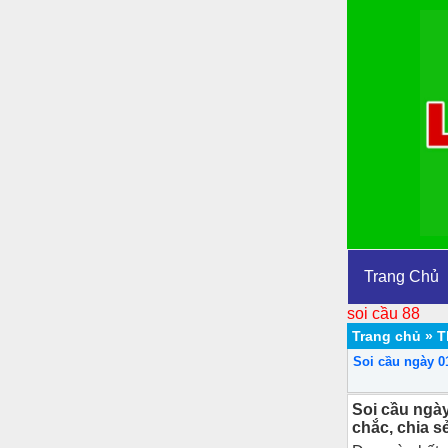
Trang Chủ
soi cầu 88
Trang chủ
»
T
Soi cầu ngày 0
Soi cầu ngày
chắc, chia s