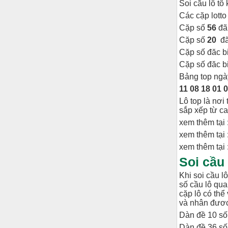
Soi cầu lô tô 
Các cặp lott
Cặp số
56
đã 
Cặp số
20
đã
Cặp số đăc b
Cặp số đăc b
Bảng top ngà
11 08 18 01 0
Lô top là nơi
sắp xếp từ c
xem thêm tại 
xem thêm tại
xem thêm tại 
Soi cầu
Khi soi cầu l
số cầu lô qua
cặp lô có thể
và nhân đươc
Dàn đề 10 số
Dàn đề 36 số