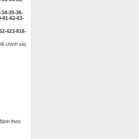
-34-35-36-
0-61-62-63-
62-423-816-
lệ chính xác
đánh theo