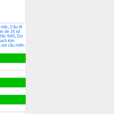
n bắc
,
Cầu lô
àn de 16 số
Bắc 6/45
,
Dự
ạch kim
 soi cầu miền