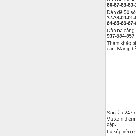
66-67-68-69-
Dàn đề 50 số 
37-38-00-01-
64-65-66-67-
Dàn ba càng 
937-584-857
Tham khảo ph
cao. Mang đế
Soi cầu 247 
Và xem thê
cặp.
Lô kép nên ư