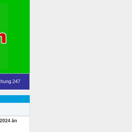
 khung 247
/2024 ăn