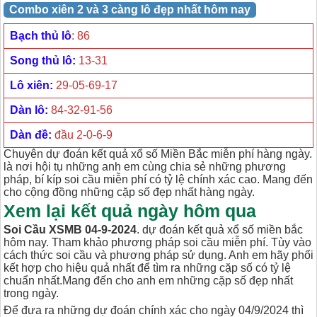
Combo xiên 2 và 3 càng lô đẹp nhất hôm nay
Bạch thủ lô
: 86
Song thủ lô:
13-31
Lô xiên:
29-05-69-17
Dàn lô:
84-32-91-56
Dàn đề:
đầu 2-0-6-9
Chuyên dự đoán kết quả xổ số Miền Bắc miễn phí hàng ngày.
là nơi hội tụ những anh em cùng chia sẻ những phương
pháp, bí kíp soi cầu miễn phí có tỷ lệ chính xác cao. Mang đến
cho cộng đồng những cặp số đẹp nhất hàng ngày.
Xem lại kết quả ngày hôm qua
Soi Cầu XSMB 04-9-2024
. dự đoán kết quả xổ số miền bắc
hôm nay. Tham khảo phương pháp soi cầu miễn phí. Tùy vào
cách thức soi cầu và phương pháp sử dụng. Anh em hãy phối
kết hợp cho hiệu quả nhất để tìm ra những cặp số có tỷ lệ
chuẩn nhất.Mang đến cho anh em những cặp số đẹp nhất
trong ngày.
Để đưa ra những dự đoán chính xác cho ngày 04/9/2024 thì