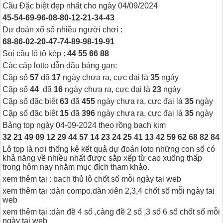
Cầu Đặc biệt đẹp nhất cho ngày 04/09/2024
45-54-69-96-08-80-12-21-34-43
Dự đoán xổ số nhiều người chơi :
68-86-02-20-47-74-89-98-19-91
Soi cầu lô tô kép :
44 55 66 88
Các cặp lotto dẫn đầu bảng gan:
Cặp số
57
đã
17
ngày chưa ra, cực đại là
35
ngày
Cặp số
44
đã
16
ngày chưa ra, cực đại là
23
ngày
Cặp số đăc biêt
63
đã
455
ngày chưa ra, cực đại là
35
ngày
Cặp số đăc biêt
15
đã
396
ngày chưa ra, cực đại là
35
ngày
Bảng top ngày 04-09-2024 theo rồng bach kim
32 21 49 09 12 29 44 57 14 23 24 25 41 13 42 59 62 68 82 84
Lô top là nơi thống kê kết quả dự đoán loto những con số có
khả năng về nhiều nhất được sắp xếp từ cao xuống thấp
trong hôm nay nhằm mục đích tham khảo.
xem thêm tại : bach thủ lô chốt số mỗi ngày tai web
xem thêm tại :dàn compo,dàn xiên
2,3,4
chốt số mỗi ngày tai
web
xem thêm tại :dàn đề 4 số ,càng đề 2 số ,3 số 6 số chốt số mỗi
ngày tai web