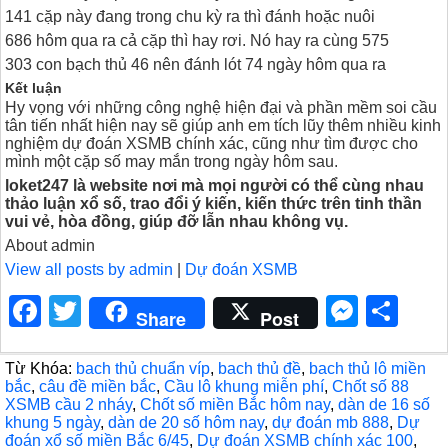
141 cặp này đang trong chu kỳ ra thì đánh hoặc nuôi
686 hôm qua ra cả cặp thì hay rơi. Nó hay ra cùng 575
303 con bạch thủ 46 nên đánh lót 74 ngày hôm qua ra
Kết luận
Hy vọng với những công nghệ hiện đại và phần mềm soi cầu
tân tiến nhất hiện nay sẽ giúp anh em tích lũy thêm nhiều kinh
nghiệm dự đoán XSMB chính xác, cũng như tìm được cho
mình một cặp số may mắn trong ngày hôm sau.
loket247 là website nơi mà mọi người có thể cùng nhau
thảo luận xổ số, trao đổi ý kiến, kiến thức trên tinh thần
vui vẻ, hòa đồng, giúp đỡ lẫn nhau không vụ.
About admin
View all posts by admin
|
Dự đoán XSMB
F
T
M
S
Share
Post
a
wi
e
h
c
tt
ss
ar
Từ Khóa:
bach thủ chuẩn víp
,
bach thủ đề
,
bach thủ lô miền
bắc
,
câu đề miền bắc
,
Cầu lô khung miễn phí
,
Chốt số 88
e
er
e
e
XSMB cầu 2 nháy
,
Chốt số miền Bắc hôm nay
,
dàn de 16 số
khung 5 ngày
,
dàn de 20 số hôm nay
,
dự đoán mb 888
,
Dự
b
n
đoán xổ số miền Bắc 6/45
,
Dự đoán XSMB chính xác 100
,