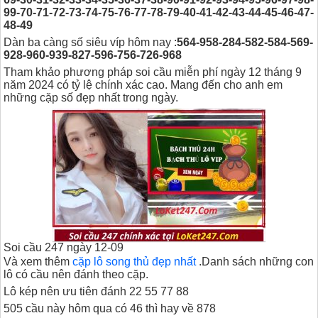
99-70-71-72-73-74-75-76-77-78-79-40-41-42-43-44-45-46-47-
48-49
Dàn ba càng số siêu víp hôm nay :
564-958-284-582-584-569-
928-960-939-827-596-756-726-968
Tham khảo phương pháp soi cầu miễn phí ngày 12 tháng 9
năm 2024 có tỷ lệ chính xác cao. Mang đến cho anh em
những cặp số đẹp nhất trong ngày.
Soi cầu 247 ngày 12-09
Và xem thêm
cặp lô song thủ đẹp nhất
.Danh sách những con
lô có cầu nên đánh theo cặp.
Lô kép nên ưu tiên đánh 22 55 77 88
505 cầu này hôm qua có 46 thì hay về 878