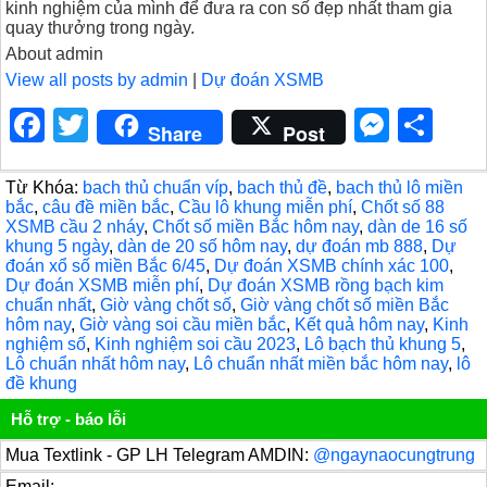
kinh nghiệm của mình để đưa ra con số đẹp nhất tham gia
quay thưởng trong ngày.
About admin
View all posts by admin
|
Dự đoán XSMB
F
T
M
S
Share
Post
a
wi
e
h
c
tt
ss
ar
Từ Khóa:
bach thủ chuẩn víp
,
bach thủ đề
,
bach thủ lô miền
bắc
,
câu đề miền bắc
,
Cầu lô khung miễn phí
,
Chốt số 88
e
er
e
e
XSMB cầu 2 nháy
,
Chốt số miền Bắc hôm nay
,
dàn de 16 số
khung 5 ngày
,
dàn de 20 số hôm nay
,
dự đoán mb 888
,
Dự
b
n
đoán xổ số miền Bắc 6/45
,
Dự đoán XSMB chính xác 100
,
Dự đoán XSMB miễn phí
,
Dự đoán XSMB rồng bạch kim
o
g
chuẩn nhất
,
Giờ vàng chốt số
,
Giờ vàng chốt số miền Bắc
o
er
hôm nay
,
Giờ vàng soi cầu miền bắc
,
Kết quả hôm nay
,
Kinh
nghiệm số
,
Kinh nghiệm soi cầu 2023
,
Lô bạch thủ khung 5
,
k
Lô chuẩn nhất hôm nay
,
Lô chuẩn nhất miền bắc hôm nay
,
lô
đề khung
Hỗ trợ - báo lỗi
Mua Textlink - GP LH Telegram AMDIN:
@ngaynaocungtrung
Email: