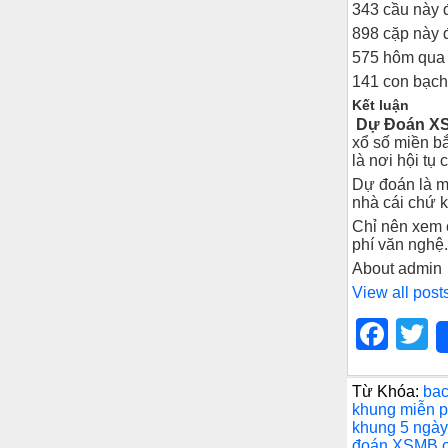
343 cầu này 
898 cặp này đ
575 hôm qua r
141 con bạch
Kết luận
Dự Đoán XS
xổ số miền b
là nơi hội tụ
Dự đoán là m
nhà cái chứ 
Chỉ nên xem c
phí văn nghệ.
About admin
View all post
F
T
a
w
c
tt
Từ Khóa:
bac
khung miễn p
e
e
khung 5 ngày
đoán XSMB c