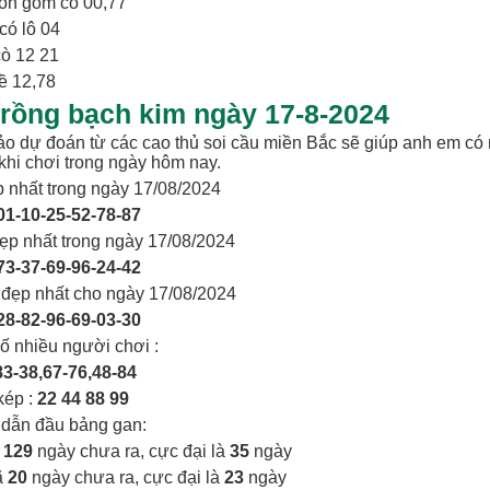
con gồm có 00,77
có lô 04
cò 12 21
ề 12,78
 rồng bạch kim ngày 17-8-2024
o dự đoán từ các cao thủ soi cầu miền Bắc sẽ giúp anh em có n
 khi chơi trong ngày hôm nay.
p nhất trong ngày 17/08/2024
01-10-25-52-78-87
ẹp nhất trong ngày 17/08/2024
73-37-69-96-24-42
 đẹp nhất cho ngày 17/08/2024
28-82-96-69-03-30
ố nhiều người chơi :
83-38,67-76,48-84
kép :
22 44 88 99
o dẫn đầu bảng gan:
ã
129
ngày chưa ra, cực đại là
35
ngày
ã
20
ngày chưa ra, cực đại là
23
ngày