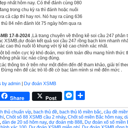
đẹp nhất hôm nay. Có thể đánh cùng 080
ang trong chu kỳ ra thì đánh hoặc nuôi
a cả cặp thì hay rơi. Nó hay ra cùng 636
 thủ 84 nên đánh lót 75 ngày hôm qua ra
MB 17-8-2024
,Là trang chuyên về thông kê soi cầu 247 phân t
ắc XSMB,dự đoán kết quả soi cầu 247 rồng bạch kim nhanh nhấ
 các cao thủ nuôi lô khung với tỷ kệ cao chính xác nhất.
ột bộ môn cực kỳ khó đoán, mọi tính toán đều mang hình thức 
không phải lúc nào cũng đúng.
ác thông tin ở trên như một điểm đến để tham khảo, giải trí th
 Đừng nên để các trò lô đề cờ bạc làm mình si mê đến mức .
s by admin
|
Dự đoán XSMB
M
S
Share
Post
i
e
h
ss
ar
h thủ chuẩn víp
,
bach thủ đề
,
bach thủ lô miền bắc
,
câu đề miề
hí
,
Chốt số 88 XSMB cầu 2 nháy
,
Chốt số miền Bắc hôm nay
,
d
r
e
e
,
dàn de 20 số hôm nay
,
dự đoán mb 888
,
Dự đoán xổ số miền 
hính xác 100
,
Dự đoán XSMB miễn phí
,
Dự đoán XSMB rồng b