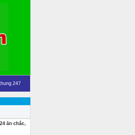
 khung 247
24 ăn chắc,