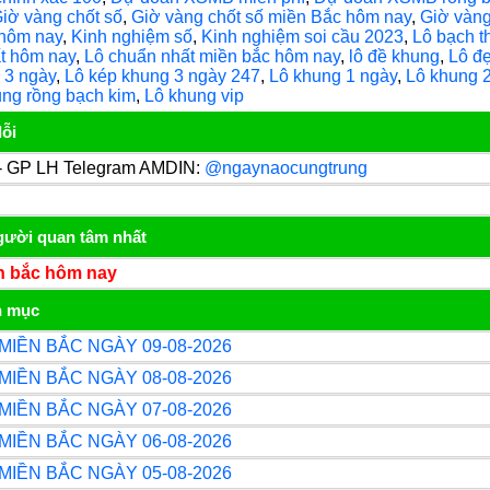
n
iờ vàng chốt số
,
Giờ vàng chốt số miền Bắc hôm nay
,
Giờ vàng
 hôm nay
,
Kinh nghiệm số
,
Kinh nghiệm soi cầu 2023
,
Lô bạch t
g
t hôm nay
,
Lô chuẩn nhất miền bắc hôm nay
,
lô đề khung
,
Lô đ
er
 3 ngày
,
Lô kép khung 3 ngày 247
,
Lô khung 1 ngày
,
Lô khung 
ung rồng bạch kim
,
Lô khung vip
lỗi
 - GP LH Telegram AMDIN:
@ngaynaocungtrung
gười quan tâm nhất
n bắc hôm nay
n mục
MIỀN BẮC NGÀY 09-08-2026
MIỀN BẮC NGÀY 08-08-2026
MIỀN BẮC NGÀY 07-08-2026
MIỀN BẮC NGÀY 06-08-2026
MIỀN BẮC NGÀY 05-08-2026