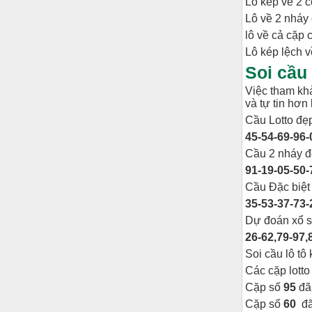
Lô kép về 2 
Lô về 2 nháy 
lô về cả cặp 
Lô kép lệch v
Soi cầu
Việc tham khả
và tự tin hơn
Cầu Lotto đẹ
45-54-69-96-
Cầu 2 nháy đ
91-19-05-50-
Cầu Đặc biệt
35-53-37-73-
Dự đoán xổ s
26-62,79-97,
Soi cầu lô tô 
Các cặp lott
Cặp số
95
đ
Cặp số
60
đ