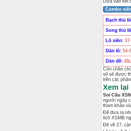
Dựa vào kết 
Combo xiên
Bạch thủ lô
Song thủ lô
Lô xiên:
37-
Dàn lô:
54-
Dàn đề:
đầu
Còn chần chừ
số sẻ được th
trên các phầ
Xem lại
Soi Cầu XSM
người ngày cà
tham khảo và
Để đưa ra nh
tích XSMB ng
Đề về 27, càn