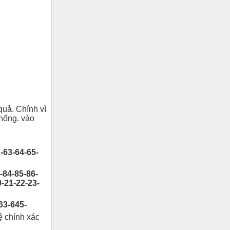
quả. Chính vì
hống. vào
-63-64-65-
-84-85-86-
0-21-22-23-
63-645-
ệ chính xác