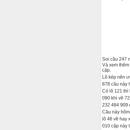
Soi cầu 247 
Và xem thê
cặp.
Lô kép nên ư
878 cầu này 
Có lô 121 thì
090 khi về 72
232 484 909 
Cầu này hôm 
lô 46 về hay 
010 cặp này 