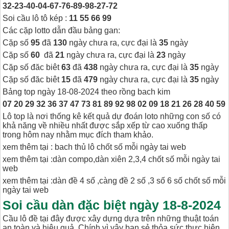
32-23-40-04-67-76-89-98-27-72
Soi cầu lô tô kép :
11 55 66 99
Các cặp lotto dẫn đầu bảng gan:
Cặp số
95
đã
130
ngày chưa ra, cực đại là
35
ngày
Cặp số
60
đã
21
ngày chưa ra, cực đại là
23
ngày
Cặp số đăc biêt
63
đã
438
ngày chưa ra, cực đại là
35
ngày
Cặp số đăc biêt
15
đã
479
ngày chưa ra, cực đại là
35
ngày
Bảng top ngày 18-08-2024 theo rồng bach kim
07 20 29 32 36 37 47 73 81 89 92 98 02 09 18 21 26 28 40 59
Lô top là nơi thống kê kết quả dự đoán loto những con số có
khả năng về nhiều nhất được sắp xếp từ cao xuống thấp
trong hôm nay nhằm mục đích tham khảo.
xem thêm tại : bach thủ lô chốt số mỗi ngày tai web
xem thêm tại :dàn compo,dàn xiên
2,3,4
chốt số mỗi ngày tai
web
xem thêm tại :dàn đề 4 số ,càng đề 2 số ,3 số 6 số chốt số mỗi
ngày tai web
Soi cầu dàn đặc biệt ngày 18-8-2024
Cầu lô đề tại đây được xây dựng dựa trên những thuật toán
an toàn và hiệu quả. Chính vì vậy bạn sẻ thỏa sức thực hiện