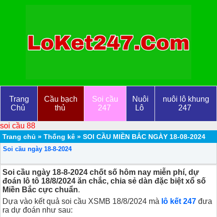
Trang
Cầu bạch
Soi cầu
Nuôi
nuôi lô khung
Chủ
thủ
247
Lô
247
soi cầu 88
Trang chủ
»
Thống kê
»
SOI CẦU MIỀN BẮC NGÀY 18-08-2024
Soi cầu ngày 18-8-2024
Soi cầu ngày 18-8-2024 chốt số hôm nay miễn phí, dự
đoán lô tô 18/8/2024 ăn chắc, chia sẻ dàn đặc biệt xổ số
Miền Bắc cực chuẩn
.
Dựa vào kết quả soi cầu XSMB 18/8/2024 mà
lô kết 247
đưa
ra dự đoán như sau: