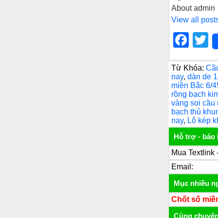
About admin
View all post
F
T
a
w
c
tt
Từ Khóa:
Cầu
nay
,
dàn de 1
e
e
miền Bắc 6/4
rồng bạch ki
b
vàng soi cầu
bạch thủ khu
o
nay
,
Lô kép k
o
Hỗ trợ - báo 
k
Mua Textlink
Email:
Mục nhiều n
Chốt số miề
Cùng chuyê