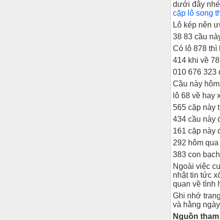
dưới đây nhé
cặp lô song t
Lô kép nên ư
38 83 cầu nà
Có lô 878 thì
414 khi về 78
010 676 323 
Cầu này hôm 
lô 68 về hay 
565 cặp này 
434 cầu này 
161 cặp này đ
292 hôm qua r
383 con bạch
Ngoài việc c
nhật tin tức 
quan về tình 
Ghi nhớ tran
và hằng ngày
Nguồn tham