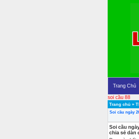
Trang Chủ
soi cầu 88
Trang chủ
»
T
Soi cầu ngày 2
Soi cầu ngày
chia sẻ dàn 