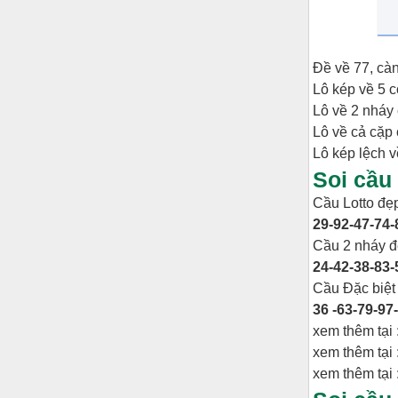
Đề về 77, càn
Lô kép về 5 
Lô về 2 nháy 
Lô về cả cặp 
Lô kép lệch v
Soi cầu
Cầu Lotto đẹ
29-92-47-74-
Cầu 2 nháy đ
24-42-38-83-
Cầu Đặc biệt
36 -63-79-97
xem thêm tại 
xem thêm tại
xem thêm tại 