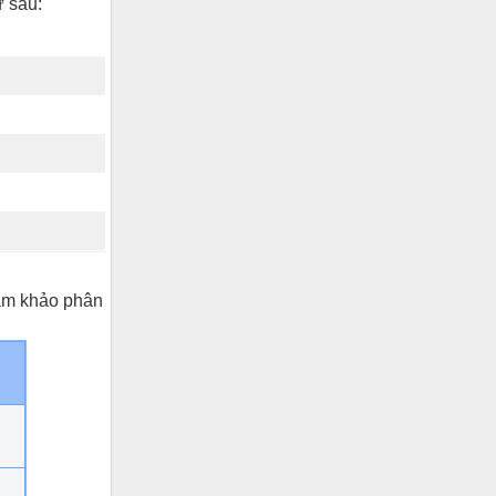
 sau:
ham khảo phân