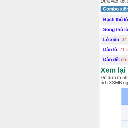
Dựa vào kết 
Combo xiên
Bạch thủ lô
Song thủ lô
Lô xiên:
34-
Dàn lô:
71-
Dàn đề:
đầu
Xem lại
Để đưa ra nh
tích XSMB ng