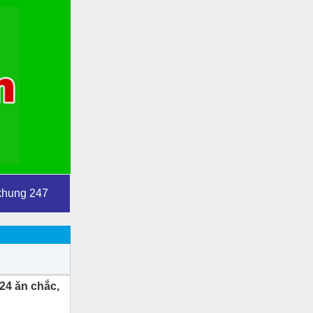
 khung 247
24 ăn chắc,