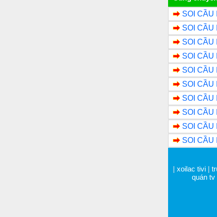
SOI CẦU 
SOI CẦU 
SOI CẦU 
SOI CẦU 
SOI CẦU 
SOI CẦU 
SOI CẦU 
SOI CẦU 
SOI CẦU 
SOI CẦU 
|
xoilac tivi
|
t
quán tv 