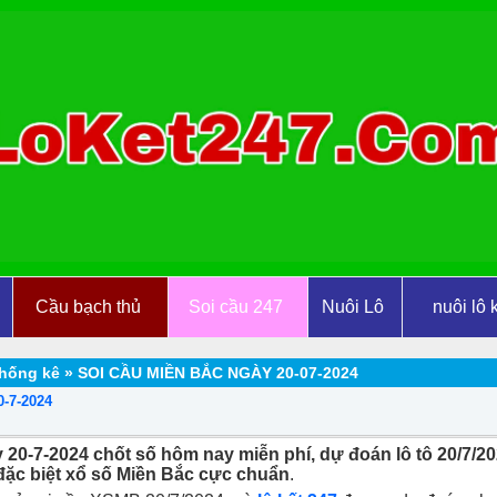
Cầu bạch thủ
Soi cầu 247
Nuôi Lô
nuôi lô
hống kê
»
SOI CẦU MIỀN BẮC NGÀY 20-07-2024
0-7-2024
 20-7-2024 chốt số hôm nay miễn phí, dự đoán lô tô 20/7/20
đặc biệt xổ số Miền Bắc cực chuẩn
.