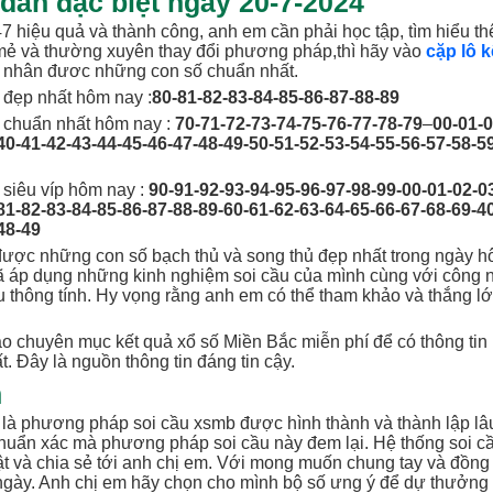
 dàn đặc biệt ngày 20-7-2024
7 hiệu quả và thành công, anh em cần phải học tập, tìm hiểu t
ẻ và thường xuyên thay đổi phương pháp,thì hãy vào
cặp lô k
 nhân đươc những con số chuẩn nhất.
 đẹp nhất hôm nay :
80-81-82-83-84-85-86-87-88-89
 chuẩn nhất hôm nay :
70-71-72-73-74-75-76-77-78-79
–
00-01-0
40-41-42-43-44-45-46-47-48-49-
50-51-52-53-54-55-56-57-58-5
 siêu víp hôm nay :
90-91-92-93-94-95-96-97-98-99-00-01-02-0
81-82-83-84-85-86-87-88-89-60-61-62-63-64-65-66-67-68-69-4
48-49
được những con số bạch thủ và song thủ đẹp nhất trong ngày h
ã áp dụng những kinh nghiệm soi cầu của mình cùng với công
ầu thông tính. Hy vọng rằng anh em có thể tham khảo và thắng l
o chuyên mục kết quả xổ số Miền Bắc miễn phí để có thông tin
t. Đây là nguồn thông tin đáng tin cậy.
n
là phương pháp soi cầu xsmb được hình thành và thành lập lâu
chuẩn xác mà phương pháp soi cầu này đem lại. Hệ thống soi c
ật và chia sẻ tới anh chị em. Với mong muốn chung tay và đồn
ngày. Anh chị em hãy chọn cho mình bộ số ưng ý để dự thưởng