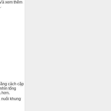
 Và xem thêm
.
bằng cách cập
nhìn tổng
ả hơn.
ề nuôi khung