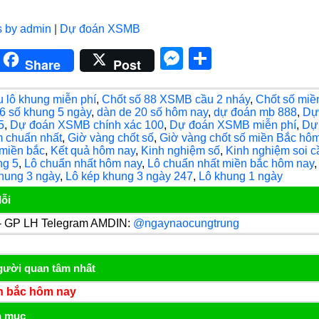
s by admin
|
Dự đoán XSMB
M
S
Share
Post
i
e
h
ss
ar
 lô khung miễn phí
,
Chốt số 88 XSMB cầu 2 nháy
,
Chốt số miề
6 số khung 5 ngày
,
dàn de 20 số hôm nay
,
dự đoán mb 888
,
Dự
r
e
e
5
,
Dự đoán XSMB chính xác 100
,
Dự đoán XSMB miễn phí
,
Dự
m chuẩn nhất
,
Giờ vàng chốt số
,
Giờ vàng chốt số miền Bắc hô
n
 miền bắc
,
Kết quả hôm nay
,
Kinh nghiệm số
,
Kinh nghiệm soi 
ng 5
,
Lô chuẩn nhất hôm nay
,
Lô chuẩn nhất miền bắc hôm nay
g
hung 3 ngày
,
Lô kép khung 3 ngày 247
,
Lô khung 1 ngày
er
lỗi
 - GP LH Telegram AMDIN:
@ngaynaocungtrung
gười quan tâm nhất
n bắc hôm nay
n mục