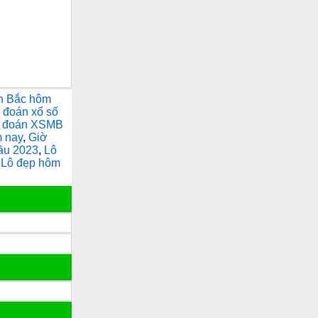
n Bắc hôm
 đoán xổ số
 đoán XSMB
m nay
,
Giờ
cầu 2023
,
Lô
,
Lô đẹp hôm