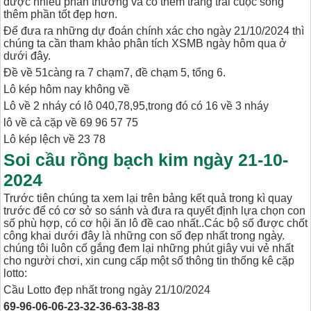
được nhiều phần thưởng và có thêm trang trải cuộc sống
thêm phần tốt đẹp hơn.
Để đưa ra những dự đoán chính xác cho ngày 21/10/2024 thì
chúng ta cần tham khảo phân tích XSMB ngày hôm qua ở
dưới đây.
Đề về 51càng ra 7 chạm7, đề chạm 5, tổng 6.
Lô kép hôm nay không về
Lô về 2 nháy có lô 040,78,95,trong đó có 16 về 3 nháy
lô về cả cặp về 69 96 57 75
Lô kép lệch về 23 78
Soi cầu rồng bạch kim ngày 21-10-
2024
Trước tiên chúng ta xem lại trên bảng kết quả trong kì quay
trước để có cơ sở so sánh và đưa ra quyết định lựa chọn con
số phù hợp, có cơ hội ăn lô đề cao nhất..Các bộ số được chốt
công khai dưới đây là những con số đẹp nhất trong ngày.
chúng tôi luôn cố gắng đem lại những phút giây vui vẻ nhất
cho người chơi, xin cung cấp một số thông tin thống kê cặp
lotto:
Cầu Lotto đẹp nhất trong ngày 21/10/2024
69-96-06-06-23-32-36-63-38-83