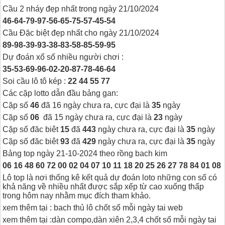
Cầu 2 nháy đẹp nhất trong ngày 21/10/2024
46-64-79-97-56-65-75-57-45-54
Cầu Đặc biệt đẹp nhất cho ngày 21/10/2024
89-98-39-93-38-83-58-85-59-95
Dự đoán xổ số nhiều người chơi :
35-53-69-96-02-20-87-78-46-64
Soi cầu lô tô kép :
22 44 55 77
Các cặp lotto dẫn đầu bảng gan:
Cặp số
46
đã 16 ngày chưa ra, cực đại là
35
ngày
Cặp số
06
đã 15 ngày chưa ra, cực đại là
23
ngày
Cặp số đăc biêt
15
đã
443
ngày chưa ra, cực đại là
35
ngày
Cặp số đăc biêt
93
đã
429
ngày chưa ra, cực đại là
35
ngày
Bảng top ngày 21-10-2024 theo rồng bach kim
06 16 48 60 72 00 02 04 07 10 11 18 20 25 26 27 78 84 01 08
Lô top là nơi thống kê kết quả dự đoán loto những con số có
khả năng về nhiều nhất được sắp xếp từ cao xuống thấp
trong hôm nay nhằm mục đích tham khảo.
xem thêm tại : bach thủ lô chốt số mỗi ngày tai web
xem thêm tại :dàn compo,dàn xiên
2,3,4
chốt số mỗi ngày tai