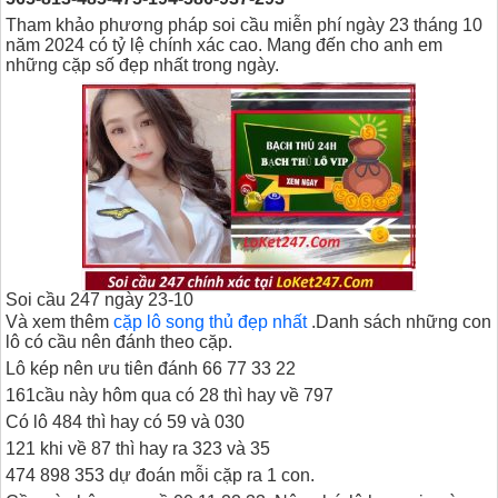
Tham khảo phương pháp soi cầu miễn phí ngày 23 tháng 10
năm 2024 có tỷ lệ chính xác cao. Mang đến cho anh em
những cặp số đẹp nhất trong ngày.
Soi cầu 247 ngày 23-10
Và xem thêm
cặp lô song thủ đẹp nhất
.Danh sách những con
lô có cầu nên đánh theo cặp.
Lô kép nên ưu tiên đánh 66 77 33 22
161cầu này hôm qua có 28 thì hay về 797
Có lô 484 thì hay có 59 và 030
121 khi về 87 thì hay ra 323 và 35
474 898 353 dự đoán mỗi cặp ra 1 con.