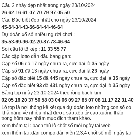
Cầu 2 nháy đẹp nhất trong ngày 23/10/2024
26-62-16-61-07-70-79-97-05-50
Cầu Đặc biệt đẹp nhất cho ngày 23/10/2024
45-54-34-43-56-64-44-46-64
Dự đoán xổ số nhiều người chơi :
35-53-69-96-02-20-87-78-46-64
Soi cầu lô tô kép :
11 33 55 77
Các cặp lotto dẫn đầu bảng gan:
Cặp số
06
đã 17 ngày chưa ra, cực đại là
35
ngày
Cặp số
91
đã 13 ngày chưa ra, cực đại là
23
ngày
Cặp số đăc biêt
15
đã
445
ngày chưa ra, cực đại là
35
ngày
Cặp số đăc biêt
93
đã
431
ngày chưa ra, cực đại là
35
ngày
Bảng top ngày 23-10-2024 theo rồng bach kim
02 05 16 20 37 50 58 03 04 06 09 27 85 07 08 11 17 22 31 40
Lô top là nơi thống kê kết quả dự đoán loto những con số có
khả năng về nhiều nhất được sắp xếp từ cao xuống thấp
trong hôm nay nhằm mục đích tham khảo.
xem thêm tại : bach thủ lô chốt số mỗi ngày tai web
xem thêm tại :dàn compo,dàn xiên
2,3,4
chốt số mỗi ngày tai