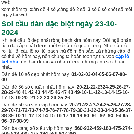
web
xem thêm tại :dàn đề 4 số ,càng đề 2 số ,3 số 6 số chốt số mỗi
ngày tai web
Soi cầu dàn đặc biệt ngày 23-10-
2024
Khi soi cầu lô đẹp nhất rồng bạch kim hôm nay. Đội ngũ phân
tích đã cập nhật được một số cầu lô quan trọng. Như cầu lô
rơi từ lô, cầu lô rơi từ bạch thủ đề miền bắc. Là những cặp lô
có thể về hôm nay, nên chúng ta hoàn toàn tự tin. vào
cặp lô
kết nhất
để tham khảo và nhân đươc những con số chuẩn
nhất.
Dàn đề 10 số đẹp nhất hôm nay :
01-02-03-04-05-06-07-08-
09-
Dàn đề 36 số chuẩn nhất hôm nay :
20-21-22-2324-25-26-27-
28-29-40 41 42 43 44 45 46 47 48 49-10-11-12-13-14-15-16-
17-18-19-20 -21-22-23-24-25-26
Dàn đề 50 số siêu víp hôm nay :
20-21-22-23-24-25-26-27-28-
29-70-71-72-73-74-75-76-77-78-79-30-31-32-33-34-35-36-37-
38-39-10-11-12-13-14-15-16-17-18-19-90- 91 -92 -93- 94 95-
96
–
97-98-99
Dàn ba càng số siêu víp hôm nay :
560-932-459-183-475-274-
565-813-485-475-194-586-937-293