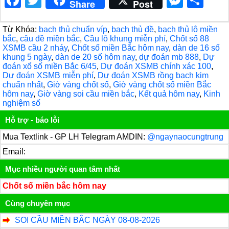
Share
Post
a
wi
e
h
c
tt
ss
ar
Từ Khóa:
bach thủ chuẩn víp
,
bach thủ đề
,
bach thủ lô miền
bắc
,
câu đề miền bắc
,
Cầu lô khung miễn phí
,
Chốt số 88
e
er
e
e
XSMB cầu 2 nháy
,
Chốt số miền Bắc hôm nay
,
dàn de 16 số
khung 5 ngày
,
dàn de 20 số hôm nay
,
dự đoán mb 888
,
Dự
b
n
đoán xổ số miền Bắc 6/45
,
Dự đoán XSMB chính xác 100
,
Dự đoán XSMB miễn phí
,
Dự đoán XSMB rồng bạch kim
o
g
chuẩn nhất
,
Giờ vàng chốt số
,
Giờ vàng chốt số miền Bắc
o
er
hôm nay
,
Giờ vàng soi cầu miền bắc
,
Kết quả hôm nay
,
Kinh
nghiệm số
k
Hỗ trợ - báo lỗi
Mua Textlink - GP LH Telegram AMDIN:
@ngaynaocungtrung
Email:
Mục nhiều người quan tâm nhất
Chốt số miền bắc hôm nay
Cùng chuyên mục
SOI CẦU MIỀN BẮC NGÀY 08-08-2026