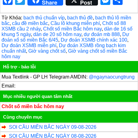
Share
Post
a
wi
e
h
c
tt
ss
ar
Từ Khóa:
bach thủ chuẩn víp
,
bach thủ đề
,
bach thủ lô miền
bắc
,
câu đề miền bắc
,
Cầu lô khung miễn phí
,
Chốt số 88
e
er
e
e
XSMB cầu 2 nháy
,
Chốt số miền Bắc hôm nay
,
dàn de 16 số
khung 5 ngày
,
dàn de 20 số hôm nay
,
dự đoán mb 888
,
Dự
b
n
đoán xổ số miền Bắc 6/45
,
Dự đoán XSMB chính xác 100
,
Dự đoán XSMB miễn phí
,
Dự đoán XSMB rồng bạch kim
o
g
chuẩn nhất
,
Giờ vàng chốt số
,
Giờ vàng chốt số miền Bắc
o
er
hôm nay
k
Hỗ trợ - báo lỗi
Mua Textlink - GP LH Telegram AMDIN:
@ngaynaocungtrung
Email:
Mục nhiều người quan tâm nhất
Chốt số miền bắc hôm nay
Cùng chuyên mục
SOI CẦU MIỀN BẮC NGÀY 09-08-2026
SOI CẦU MIỀN BẮC NGÀY 08-08-2026