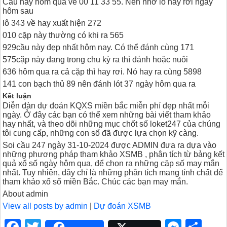
Cầu này hôm qua về 00 11 33 55. Nên nhớ lô hay rơi ngày
hôm sau
lô 343 về hay xuất hiện 272
010 cặp này thường có khi ra 565
929cầu này đẹp nhất hôm nay. Có thể đánh cùng 171
575cặp này đang trong chu kỳ ra thì đánh hoặc nuôi
636 hôm qua ra cả cặp thì hay rơi. Nó hay ra cùng 5898
141 con bạch thủ 89 nên đánh lót 37 ngày hôm qua ra
Kết luận
Diễn đàn dự đoán KQXS miền bắc miễn phí đẹp nhất mỗi
ngày. Ở đây các bạn có thể xem những bài viết tham khảo
hay nhất, và theo dõi những mục chốt số loket247 của chúng
tôi cung cấp, những con số đã được lựa chọn kỹ càng.
Soi cầu 247 ngày 31-10-2024 được ADMIN đưa ra dựa vào
những phương pháp tham khảo XSMB , phân tích từ bảng kết
quả xổ số ngày hôm qua, để chọn ra những cặp số may mắn
nhất. Tuy nhiên, đây chỉ là những phân tích mang tính chất để
tham khảo xổ số miền Bắc. Chúc các bạn may mắn.
About admin
View all posts by admin
|
Dự đoán XSMB
F
T
M
S