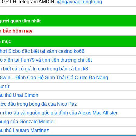
r
e
e
 - GP LH Telegram AMDIN:
@ngaynaocungtrung
n
g
gười quan tâm nhất
er
n bắc hôm nay
n mục
hơi Sicbo đặc biệt tại sảnh casino ko66
ô xiên tại Fun79 và tính tiền thưởng chi tiết
biết cá có giá trị cao trong bắn cá Luck8
78win – Đỉnh Cao Hệ Sinh Thái Cá Cược Đa Năng
ư tử
ầu thủ Unai Simon
c đầu trong bóng đá của Nico Paz
 thơ ấu và nguồn gốc gia đình của Alexis Mac Allister
hung của Gonzalo Montiel
ầu thủ Lautaro Martinez