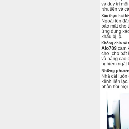
và duy trì m
rửa tiền và cá
Xác thực hai lớ
Ngoài tên đă
bảo mật cho t
ứng dụng xác 
khẩu bị lộ.
Không chia sẻ 
Alo789
cam k
chơi cho bất 
và nâng cao 
nghiêm ngặt t
Những phương
Nhà cái luôn 
kênh liên lạc
phản hồi mọi