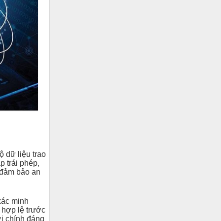
 dữ liệu trao
p trái phép,
, đảm bảo an
xác minh
 hợp lệ trước
ợi chính đáng