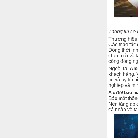
Thông tin cơ
Thương hiệu đ
Các thao tác 
Đồng thời, n
chơi mới và 
cộng đồng ng
Ngoài ra,
Alo
khách hàng. 
tin và uy tín
nghiệp và mi
Alo789 bảo mậ
Bảo mật thông
Nền tảng áp 
cá nhân và tà