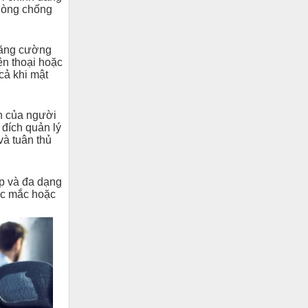
phòng chống
 tăng cường
ện thoại hoặc
cả khi mật
ân của người
 đích quản lý
và tuân thủ
ệp và đa dạng
hắc mắc hoặc