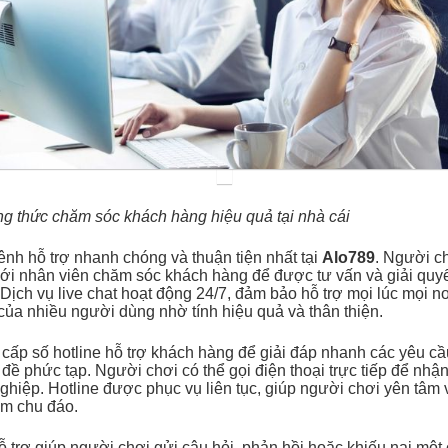
 thức chăm sóc khách hàng hiệu quả tại nhà cái
kênh hỗ trợ nhanh chóng và thuận tiện nhất tại
Alo789
. Người ch
 với nhân viên chăm sóc khách hàng để được tư vấn và giải quy
 Dịch vụ live chat hoạt động 24/7, đảm bảo hỗ trợ mọi lúc mọi nơ
của nhiều người dùng nhờ tính hiệu quả và thân thiện.
cấp số hotline hỗ trợ khách hàng để giải đáp nhanh các yêu c
đề phức tạp. Người chơi có thể gọi điện thoại trực tiếp để nhận
hiệp. Hotline được phục vụ liên tục, giúp người chơi yên tâm
m chu đáo.
 trợ giúp người chơi gửi câu hỏi, phản hồi hoặc khiếu nại một c