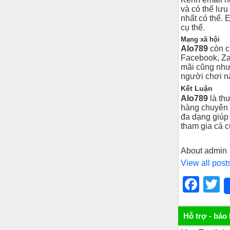
và có thể lưu
nhất có thể. 
cụ thể.
Mạng xã hội
Alo789
còn c
Facebook, Zal
mãi cũng như
người chơi nă
Kết Luận
Alo789
là th
hàng chuyên 
đa dạng giúp 
tham gia cá c
About admin
View all post
F
T
a
w
c
tt
Hỗ trợ - báo 