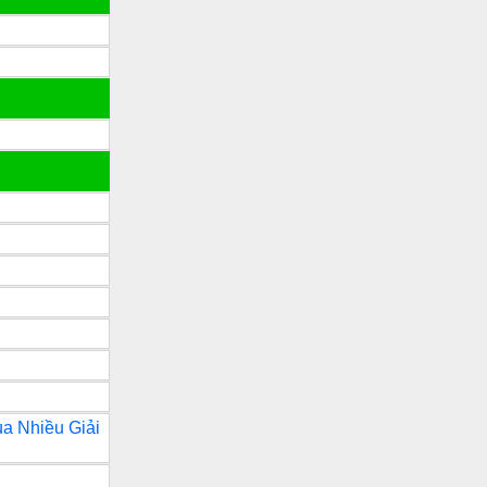
ua Nhiều Giải