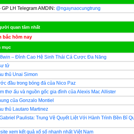
r
e
e
 - GP LH Telegram AMDIN:
@ngaynaocungtrung
n
g
gười quan tâm nhất
er
n bắc hôm nay
n mục
78win – Đỉnh Cao Hệ Sinh Thái Cá Cược Đa Năng
ư tử
ầu thủ Unai Simon
c đầu trong bóng đá của Nico Paz
 thơ ấu và nguồn gốc gia đình của Alexis Mac Allister
hung của Gonzalo Montiel
ầu thủ Lautaro Martinez
abriel Paulista: Trung Vệ Quyết Liệt Với Hành Trình Bền Bỉ Q
site xem kết quả xổ số nhanh nhất Việt Nam