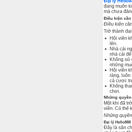
Đại lý Hello8
đang muốn kiế
mà chưa đăng
Điều kiện cần
Điều kiện cần
Trở thành đạ
Hội viên k
lên.
Nhà cái ng
nhà cái để
Không sử d
những mục 
Hội viên k
ràng, luôn
cá cược tr
Không tham
chơi.
Những quyền l
Một khi đã tr
viên. Có thể
Những quyền l
Đại lý Hello88
Đây là sân ch