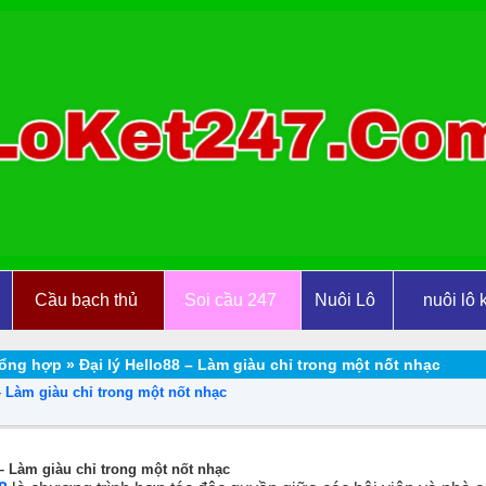
Cầu bạch thủ
Soi cầu 247
Nuôi Lô
nuôi lô
ổng hợp
»
Đại lý Hello88 – Làm giàu chỉ trong một nốt nhạc
– Làm giàu chỉ trong một nốt nhạc
 – Làm giàu chỉ trong một nốt nhạc