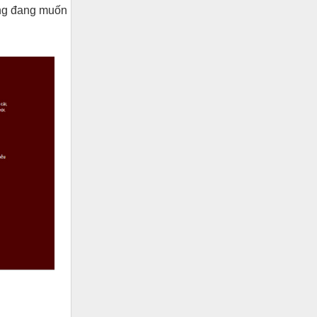
ũng đang muốn