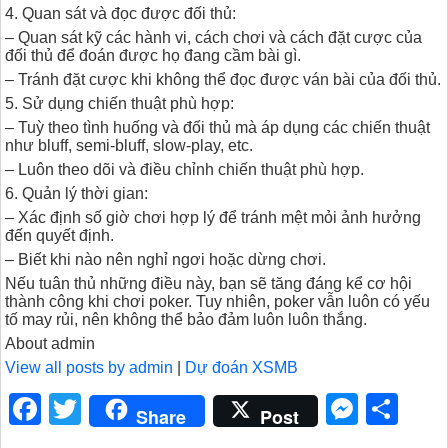
4. Quan sát và đọc được đối thủ:
– Quan sát kỹ các hành vi, cách chơi và cách đặt cược của
đối thủ để đoán được họ đang cầm bài gì.
– Tránh đặt cược khi không thể đọc được ván bài của đối thủ.
5. Sử dụng chiến thuật phù hợp:
– Tuỳ theo tình huống và đối thủ mà áp dụng các chiến thuật
như bluff, semi-bluff, slow-play, etc.
– Luôn theo dõi và điều chỉnh chiến thuật phù hợp.
6. Quản lý thời gian:
– Xác định số giờ chơi hợp lý để tránh mệt mỏi ảnh hưởng
đến quyết định.
– Biết khi nào nên nghỉ ngơi hoặc dừng chơi.
Nếu tuân thủ những điều này, bạn sẽ tăng đáng kể cơ hội
thành công khi chơi poker. Tuy nhiên, poker vẫn luôn có yếu
tố may rủi, nên không thể bảo đảm luôn luôn thắng. ​
About admin
View all posts by admin
|
Dự đoán XSMB
F
T
M
S
Share
Post
a
wi
e
h