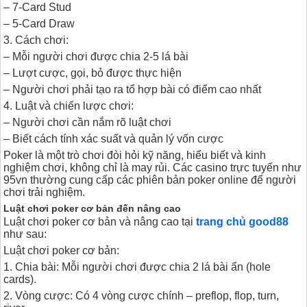
– 7-Card Stud
– 5-Card Draw
3. Cách chơi:
– Mỗi người chơi được chia 2-5 lá bài
– Lượt cược, gọi, bỏ được thực hiện
– Người chơi phải tạo ra tổ hợp bài có điểm cao nhất
4. Luật và chiến lược chơi:
– Người chơi cần nắm rõ luật chơi
– Biết cách tính xác suất và quản lý vốn cược
Poker là một trò chơi đòi hỏi kỹ năng, hiểu biết và kinh
nghiệm chơi, không chỉ là may rủi. Các casino trực tuyến như
95vn thường cung cấp các phiên bản poker online để người
chơi trải nghiệm.
Luật chơi poker cơ bản đến nâng cao
Luật chơi poker cơ bản và nâng cao tại
trang chủ good88
như sau:
Luật chơi poker cơ bản:
1. Chia bài: Mỗi người chơi được chia 2 lá bài ẩn (hole
cards).
2. Vòng cược: Có 4 vòng cược chính – preflop, flop, turn,