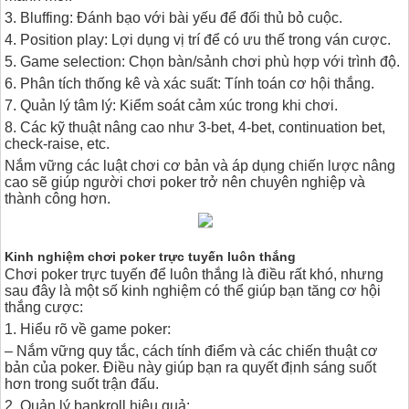
3. Bluffing: Đánh bạo với bài yếu để đối thủ bỏ cuộc.
4. Position play: Lợi dụng vị trí để có ưu thế trong ván cược.
5. Game selection: Chọn bàn/sảnh chơi phù hợp với trình độ.
6. Phân tích thống kê và xác suất: Tính toán cơ hội thắng.
7. Quản lý tâm lý: Kiểm soát cảm xúc trong khi chơi.
8. Các kỹ thuật nâng cao như 3-bet, 4-bet, continuation bet,
check-raise, etc.
Nắm vững các luật chơi cơ bản và áp dụng chiến lược nâng
cao sẽ giúp người chơi poker trở nên chuyên nghiệp và
thành công hơn.
Kinh nghiệm chơi poker trực tuyến luôn thắng
Chơi poker trực tuyến để luôn thắng là điều rất khó, nhưng
sau đây là một số kinh nghiệm có thể giúp bạn tăng cơ hội
thắng cược:
1. Hiểu rõ về game poker:
– Nắm vững quy tắc, cách tính điểm và các chiến thuật cơ
bản của poker. Điều này giúp bạn ra quyết định sáng suốt
hơn trong suốt trận đấu.
2. Quản lý bankroll hiệu quả: