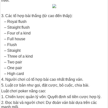
river.
3. Các tổ hợp bài thắng (từ cao đến thấp):
– Royal flush
– Straight flush
– Four of a kind
– Full house
– Flush
– Straight
– Three of a kind
– Two pair
– One pair
– High card
4. Người chơi có tổ hợp bài cao nhất thắng ván.
5. Luật cơ bản như gọi, đặt cược, bỏ cuộc, chia bài.
Luật chơi poker nâng cao:
1. Chiến lược quản lý vốn: Quyết định số tiền cược hợp lý.
2. Đọc bài và người chơi: Dự đoán ván bài dựa trên các
manh mối.