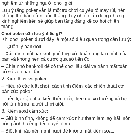
nghiệm từ những người chơi giỏi.
Lưu ý rằng poker vẫn là một trò chơi có yếu tố may rủi, nên
không thể bảo đảm luôn thắng. Tuy nhiên, áp dụng những
kinh nghiệm trên sẽ giúp bạn tăng đáng kể cơ hội chiến
thắng.
Chơi poker cần lưu ý điều gì?
Khi chơi poker, dưới đây là một số điều quan trọng cần lưu ý:
1. Quản lý bankroll:
– Xác định một bankroll phù hợp với khả năng tài chính của
bạn và không nên cá cược quá số tiền đó.
– Chia nhỏ bankroll để có thể chơi lâu dài và tránh mất toàn
bộ số vốn ban đầu.
2. Kiến thức về poker:
– Hiểu rõ các luật chơi, cách tính điểm, các chiến thuật cơ
bản của poker.
– Liên tục cập nhật kiến thức mới, theo dõi xu hướng và học
hỏi từ những người chơi giỏi.
3. Kiểm soát cảm xúc:
– Giữ bình tĩnh, không để cảm xúc như tham lam, sợ hãi, nôn
nóng ảnh hưởng đến quyết định.
– Biết khi nào nên nghỉ ngơi để không mất kiểm soát.