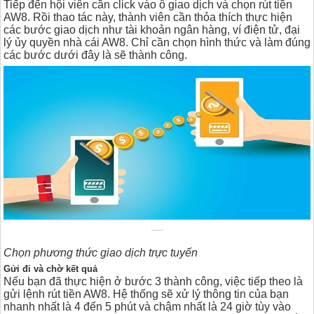
Tiếp đến hội viên cần click vào ô giao dịch và chọn rút tiền
AW8. Rồi thao tác này, thành viên cần thỏa thích thực hiện
các bước giao dịch như tài khoản ngân hàng, ví điện tử, đại
lý ủy quyền nhà cái AW8. Chỉ cần chọn hình thức và làm đúng
các bước dưới đây là sẽ thành công.
Chọn phương thức giao dịch trực tuyến
Gửi đi và chờ kết quả
Nếu bạn đã thực hiện ở bước 3 thành công, việc tiếp theo là
gửi lệnh rút tiền AW8. Hệ thống sẽ xử lý thông tin của bạn
nhanh nhất là 4 đến 5 phút và chậm nhất là 24 giờ tùy vào