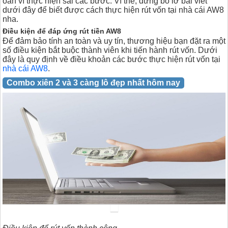
oan vì thực hiện sai các bước. Vì thế, đừng bỏ lỡ bài viết
dưới đây để biết được cách thực hiện rút vốn tại nhà cái AW8
nha.
Điều kiện để đáp ứng rút tiền AW8
Để đảm bảo tính an toàn và uy tín, thương hiệu bạn đặt ra một
số điều kiện bắt buộc thành viên khi tiến hành rút vốn. Dưới
đây là quy định về điều khoản các bước thực hiện rút vốn tại
nhà cái AW8
.
Combo xiên 2 và 3 càng lô đẹp nhất hôm nay