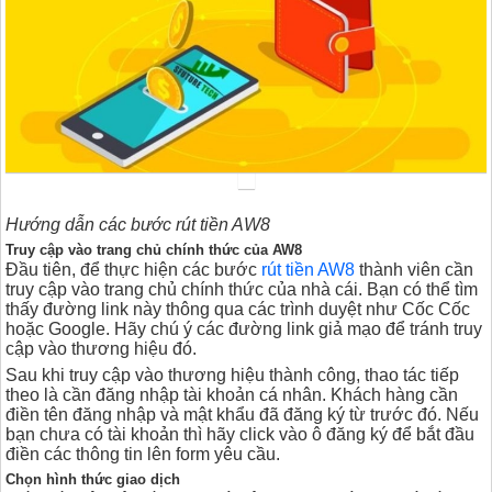
Hướng dẫn các bước rút tiền AW8
Truy cập vào trang chủ chính thức của AW8
Đầu tiên, để thực hiện các bước
rút tiền AW8
thành viên cần
truy cập vào trang chủ chính thức của nhà cái. Bạn có thể tìm
thấy đường link này thông qua các trình duyệt như Cốc Cốc
hoặc Google. Hãy chú ý các đường link giả mạo để tránh truy
cập vào thương hiệu đó.
Sau khi truy cập vào thương hiệu thành công, thao tác tiếp
theo là cần đăng nhập tài khoản cá nhân. Khách hàng cần
điền tên đăng nhập và mật khẩu đã đăng ký từ trước đó. Nếu
bạn chưa có tài khoản thì hãy click vào ô đăng ký để bắt đầu
điền các thông tin lên form yêu cầu.
Chọn hình thức giao dịch