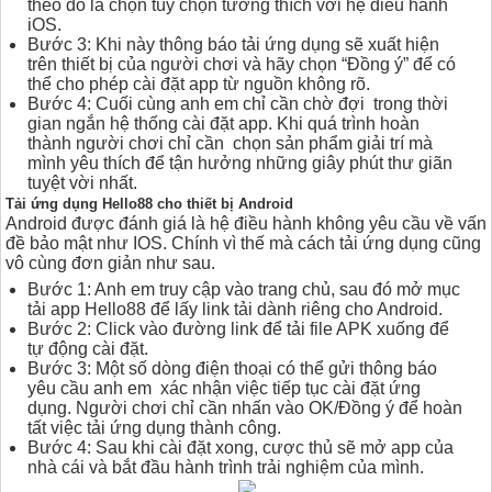
theo đó là chọn tùy chọn tương thích với hệ điều hành
iOS.
Bước 3: Khi này thông báo tải ứng dụng sẽ xuất hiện
trên thiết bị của người chơi và hãy chọn “Đồng ý” để có
thể cho phép cài đặt app từ nguồn không rõ.
Bước 4: Cuối cùng anh em chỉ cần chờ đợi trong thời
gian ngắn hệ thống cài đặt app. Khi quá trình hoàn
thành người chơi chỉ cần chọn sản phẩm giải trí mà
mình yêu thích để tận hưởng những giây phút thư giãn
tuyệt vời nhất.
Tải ứng dụng Hello88 cho thiết bị Android
Android được đánh giá là hệ điều hành không yêu cầu về vấn
đề bảo mật như IOS. Chính vì thế mà cách tải ứng dụng cũng
vô cùng đơn giản như sau.
Bước 1: Anh em truy cập vào trang chủ, sau đó mở mục
tải app Hello88 để lấy link tải dành riêng cho Android.
Bước 2: Click vào đường link để tải file APK xuống để
tự động cài đặt.
Bước 3: Một số dòng điện thoại có thể gửi thông báo
yêu cầu anh em xác nhận việc tiếp tục cài đặt ứng
dụng. Người chơi chỉ cần nhấn vào OK/Đồng ý để hoàn
tất việc tải ứng dụng thành công.
Bước 4: Sau khi cài đặt xong, cược thủ sẽ mở app của
nhà cái và bắt đầu hành trình trải nghiệm của mình.