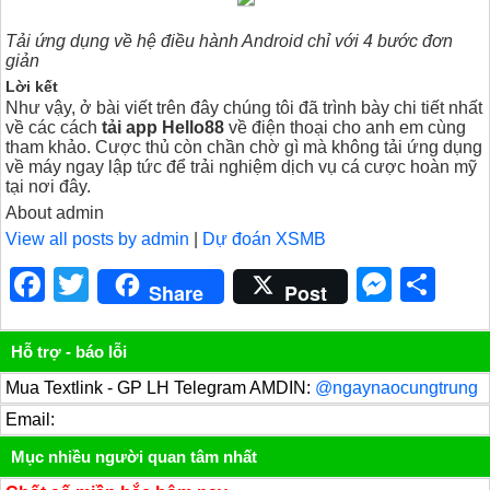
Tải ứng dụng về hệ điều hành Android chỉ với 4 bước đơn
giản
Lời kết
Như vậy, ở bài viết trên đây chúng tôi đã trình bày chi tiết nhất
về các cách
tải app Hello88
về điện thoại cho anh em cùng
tham khảo. Cược thủ còn chần chờ gì mà không tải ứng dụng
về máy ngay lập tức để trải nghiệm dịch vụ cá cược hoàn mỹ
tại nơi đây.
About admin
View all posts by admin
|
Dự đoán XSMB
F
T
M
S
Share
Post
a
wi
e
h
c
tt
ss
ar
Hỗ trợ - báo lỗi
e
er
e
e
Mua Textlink - GP LH Telegram AMDIN:
@ngaynaocungtrung
b
n
Email:
o
g
Mục nhiều người quan tâm nhất