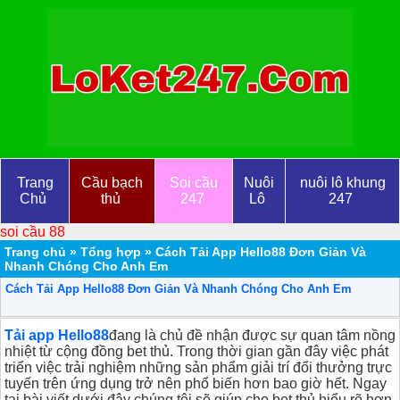
Trang
Cầu bạch
Soi cầu
Nuôi
nuôi lô khung
Chủ
thủ
247
Lô
247
soi cầu 88
Trang chủ
»
Tổng hợp
»
​Cách Tải App Hello88 Đơn Giản Và
Nhanh Chóng Cho Anh Em
​Cách Tải App Hello88 Đơn Giản Và Nhanh Chóng Cho Anh Em
Tải app Hello88
đang là chủ đề nhận được sự quan tâm nồng
nhiệt từ cộng đồng bet thủ. Trong thời gian gần đây việc phát
triển việc trải nghiệm những sản phẩm giải trí đổi thưởng trực
tuyến trên ứng dụng trở nên phổ biến hơn bao giờ hết. Ngay
tại bài viết dưới đây chúng tôi sẽ giúp cho bet thủ hiểu rõ hơn