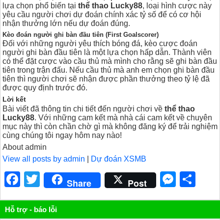
lựa chọn phổ biến tại
thể thao Lucky88
, loại hình cược này
yêu cầu người chơi dự đoán chính xác tỷ số để có cơ hội
nhận thưởng lớn nếu dự đoán đúng.
Kèo đoán người ghi bàn đầu tiên (First Goalscorer)
Đối với những người yêu thích bóng đá, kèo cược đoán
người ghi bàn đầu tiên là một lựa chọn hấp dẫn. Thành viên
có thể đặt cược vào cầu thủ mà mình cho rằng sẽ ghi bàn đầu
tiên trong trận đấu. Nếu cầu thủ mà anh em chọn ghi bàn đầu
tiên thì người chơi sẽ nhận được phần thưởng theo tỷ lệ đã
được quy định trước đó.
Lời kết
Bài viết đã thông tin chi tiết đến người chơi về
thể thao
Lucky88
. Với những cam kết mà nhà cái cam kết về chuyên
mục này thì còn chần chờ gì mà không đăng ký để trải nghiệm
cùng chúng tôi ngay hôm nay nào! ​
About admin
View all posts by admin
|
Dự đoán XSMB
F
T
M
S
Share
Post
a
wi
e
h
c
tt
ss
ar
Hỗ trợ - báo lỗi