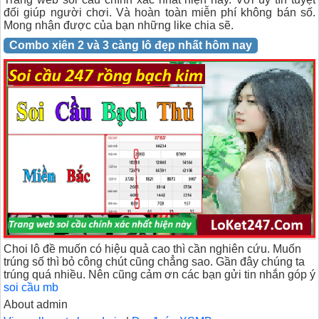
vip nhất liên hệ mình
đối giúp người chơi. Và hoàn toàn miễn phí không bán số.
Mong nhận được của bạn những like chia sẽ.
Combo xiên 2 và 3 càng lô đẹp nhất hôm nay
Choi lô đề muốn có hiệu quả cao thì cần nghiên cứu. Muốn
trúng số thì bỏ công chút cũng chẳng sao. Gần đây chúng ta
trúng quá nhiều. Nên cũng cảm ơn các bạn gửi tin nhắn góp ý
soi cầu mb
About admin