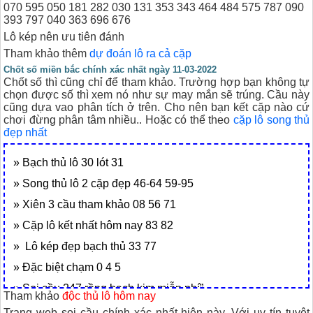
070 595 050 181 282 030 131 353 343 464 484 575 787 090
393 797 040 363 696 676
Lô kép nên ưu tiên đánh
Tham khảo thêm
dự đoán lô ra cả cặp
Chốt số miền bắc chính xác nhất ngày 11-03-2022
Chốt số thì cũng chỉ để tham khảo. Trường hợp bạn không tự
chọn được số thì xem nó như sự may mắn sẽ trúng. Cầu này
cũng dựa vao phân tích ở trên. Cho nên bạn kết cặp nào cứ
chơi đừng phân tâm nhiều.. Hoặc có thể theo
cặp lô song thủ
đẹp nhất
» Bạch thủ lô 30 lót 31
» Song thủ lô 2 cặp đẹp 46-64 59-95
» Xiên 3 cầu tham khảo 08 56 71
» Cặp lô kết nhất hôm nay 83 82
» Lô kép đẹp bạch thủ 33 77
» Đặc biệt chạm 0 4 5
» Soi cầu 247 rồng bạch kim miễn phí”
Tham khảo
độc thủ lô hôm nay
– Cầu độc thủ duy nhất 1 con hoặc bạch thủ
Trang web soi cầu chính xác nhất hiện này. Với uy tín tuyệt