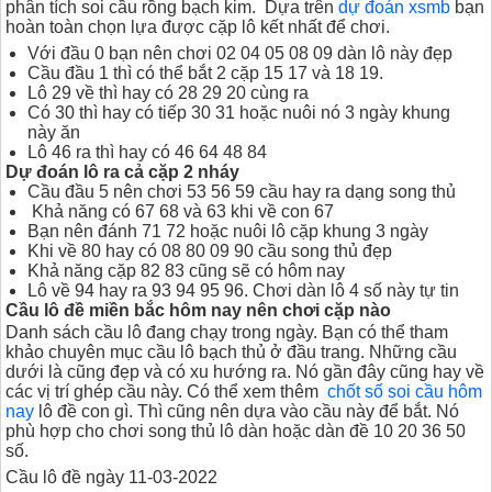
phân tích soi cầu rồng bạch kim. Dựa trên
dự đoán xsmb
bạn
hoàn toàn chọn lựa được cặp lô kết nhất để chơi.
Với đầu 0 bạn nên chơi 02 04 05 08 09 dàn lô này đẹp
Cầu đầu 1 thì có thể bắt 2 cặp 15 17 và 18 19.
Lô 29 về thì hay có 28 29 20 cùng ra
Có 30 thì hay có tiếp 30 31 hoặc nuôi nó 3 ngày khung
này ăn
Lô 46 ra thì hay có 46 64 48 84
Dự đoán lô ra cả cặp 2 nháy
Cầu đầu 5 nên chơi 53 56 59 cầu hay ra dạng song thủ
Khả năng có 67 68 và 63 khi về con 67
Bạn nên đánh 71 72 hoặc nuôi lô cặp khung 3 ngày
Khi về 80 hay có 08 80 09 90 cầu song thủ đẹp
Khả năng cặp 82 83 cũng sẽ có hôm nay
Lô về 94 hay ra 93 94 95 96. Chơi dàn lô 4 số này tự tin
Cầu lô đề miền bắc hôm nay nên chơi cặp nào
Danh sách cầu lô đang chạy trong ngày. Bạn có thể tham
khảo chuyên mục cầu lô bạch thủ ở đầu trang. Những cầu
dưới là cũng đẹp và có xu hướng ra. Nó gần đây cũng hay về
các vị trí ghép cầu này. Có thể xem thêm
chốt số soi cầu hôm
nay
lô đề con gì. Thì cũng nên dựa vào cầu này để bắt. Nó
phù hợp cho chơi song thủ lô dàn hoặc dàn đề 10 20 36 50
số.
Cầu lô đề ngày 11-03-2022