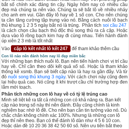
bắt số chính xác đáng tin cậy. Ngày hôm nay có nhiều cầu
đẹp mà chúng ta nên vào. Chúng ta sẽ bắt lô về nhiều nháy
cho anh em vui. Gần đây lô hay về 1 số con. Cho nên chúng
ta cần tăng cường tập trung vào nó. Bằng cách nuôi lô bạch
thủ khung 1 2 3 5 ngày bắt nó là trúng. Phân tích
soi cầu 247
là cách chọn cầu bạch thủ độc thủ song thủ ra cả cặp. Hoặc
dựa vào lô rồng bạch kim hay đi cùng nhau. Tiến hành đánh
úp xiên 2 3 mb là tốt nhất
Vào
cặp lô kết nhất lô kết 247
để tham khảo thêm cầu
Con lô nào nên đánh hôm nay lô đẹp miền bắc
Với những bạn thích nuôi lô. Bạn nên tiến hành chơi vị trí cầu
hay về. Chĩ cần theo dõi kết quả xổ số. Hoặc là tham khảo
thống kê xsmb. Bạn sẽ biết cặp nào là hay ra gần đây. Và từ
đó
nuôi song thủ khung 3 ngày
. Với cách chơi này cũng đem
lại hiệu quả cao. Nó cũng ít khi trượt cầu chỉ trường hợp đen
lắm mới toạch.
Phân tích những con lô hay về có tỷ lệ trúng cao
Mình sẽ liệt kê ra tất cả những con có khả năng ra. Bạn kết
cặp nào trong số này thì nên đánh. Đây cũng chính là kinh
nghiệm bạc nhớ lô đề. Cho nên bạn cần tin tưởng vào nó. Dù
chắc chắn không chính xác 100%. Nhưng là những con lô
đẹp thỉ nên theo. Bạn có thể đánh lô dàn như 4 5 6 10 con.
Hoặc dàn đề 10 20 36 38 42 50 60 số. Nên ưu tiên bắt theo