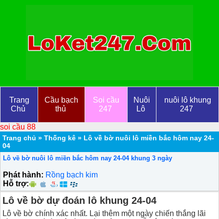
Trang
Cầu bạch
Soi cầu
Nuôi
nuôi lô khung
Chủ
thủ
247
Lô
247
soi cầu 88
Trang chủ
»
Thống kê
»
Lô về bờ nuôi lô miền bắc hôm nay 24-
04
Lô về bờ nuôi lô miền bắc hôm nay 24-04 khung 3 ngày
Phát hành:
Rồng bạch kim
Hỗ trợ:
Lô về bờ dự đoán lô khung 24-04
Lô về bờ chính xác nhất. Lại thêm một ngày chiến thắng lãi