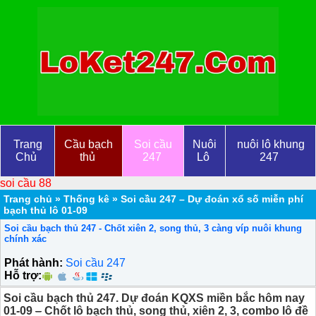
Trang
Cầu bạch
Soi cầu
Nuôi
nuôi lô khung
Chủ
thủ
247
Lô
247
soi cầu 88
Trang chủ
»
Thống kê
»
Soi cầu 247 – Dự đoán xổ số miễn phí
bạch thủ lô 01-09
Soi cầu bạch thủ 247 - Chốt xiên 2, song thủ, 3 càng víp nuôi khung
chính xác
Phát hành:
Soi cầu 247
Hỗ trợ:
Soi cầu bạch thủ 247.
Dự đoán KQXS miền bắc hôm nay
01-09
–
Chốt lô bạch thủ, song thủ, xiên 2, 3, combo lô đề