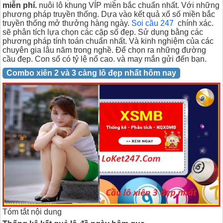
miễn phí.
nuôi lô khung VÍP miền bắc chuẩn nhất. Với những
phương pháp truyền thống. Dựa vào kết quả xổ số miền bắc
truyền thống mở thưởng hàng ngày.
Soi cầu 247
chính xác.
sẽ phân tích lựa chọn các cặp số đẹp. Sử dụng bằng các
phương pháp tính toán chuẩn nhất. Và kinh nghiệm của các
chuyên gia lâu năm trong nghề. Để chọn ra những đường
cầu đẹp. Con số có tỷ lệ nổ cao. và may mắn gửi đến bạn.
Combo xiên 2 và 3 càng lô đẹp nhất hôm nay
Tóm tắt nội dung