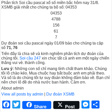
Phân tích Soi cầu pascal xổ số miền bắc hôm nay 31/8.
XSMB giải nhất cho chúng ta bộ số: 04353
04353
4788
156
61
7
Dự đoán soi cầu pascal ngày 01/09 báo cho chúng ta cặp
số
71, 76
Trên đây là chia sẽ và kinh nghiệm phân tích dự đoán của
chúng tôi.
Soi cầu 247
xin chúc tất cả anh em một ngày chiến
thắng vui vẻ. thành công.
Lưu ý:
Những con số chỉ mang tính chất tham khảo. Chúng
tôi lô chào kéo. Mua chuộc hay bắt buộc anh em phải theo.
Và số là do chúng tôi tự suy đoán không đảm bảo về. Bạn chỉ
nên chơi lô đề do nhà nước ban hành. Cảm ơn.
About admin
View all posts by admin
|
Dự đoán XSMB
F
T
M
S
Share
Post