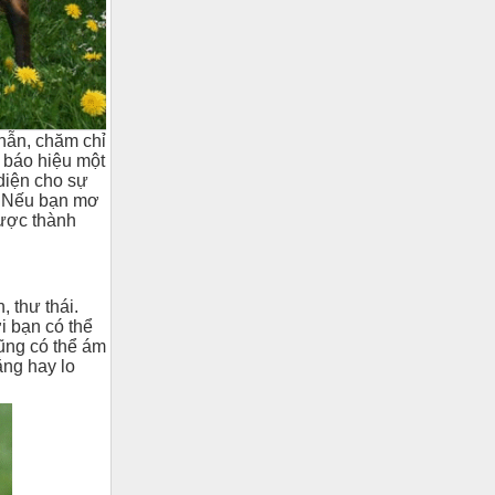
hẫn, chăm chỉ
ể báo hiệu một
 diện cho sự
. Nếu bạn mơ
được thành
 thư thái.
i bạn có thể
ũng có thể ám
ẳng hay lo