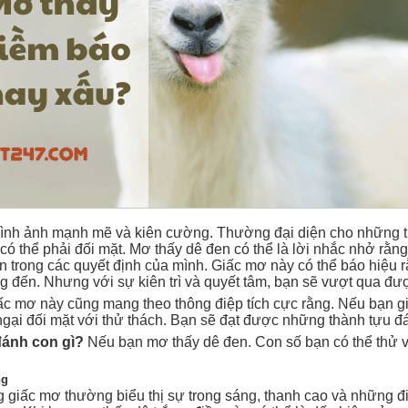
hình ảnh mạnh mẽ và kiên cường. Thường đại diện cho những t
ó thể phải đối mặt. Mơ thấy dê đen có thể là lời nhắc nhở rằn
n trong các quyết định của mình. Giấc mơ này có thể báo hiệu
 đến. Nhưng với sự kiên trì và quyết tâm, bạn sẽ vượt qua đư
iấc mơ này cũng mang theo thông điệp tích cực rằng. Nếu bạn 
ngại đối mặt với thử thách. Bạn sẽ đạt được những thành tựu đ
đánh con gì?
Nếu bạn mơ thấy dê đen. Con số bạn có thể thử 
ng
g giấc mơ thường biểu thị sự trong sáng, thanh cao và những đi