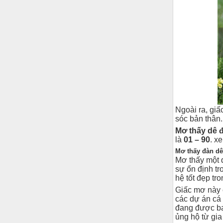
Ngoài ra, giấ
sóc bản thân
Mơ thấy dê 
là
01 – 90
. x
Mơ thấy đàn dê
Mơ thấy một 
sự ổn định tr
hệ tốt đẹp tr
Giấc mơ này 
các dự án cá 
đang được ba
ủng hộ từ gia