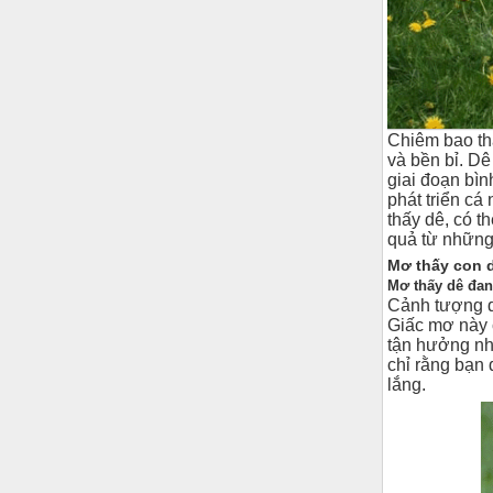
Chiêm bao th
và bền bỉ. Dê
giai đoạn bìn
phát triển c
thấy dê, có 
quả từ những
Mơ thấy con d
Mơ thấy dê đan
Cảnh tượng d
Giấc mơ này c
tận hưởng nh
chỉ rằng bạn
lắng.