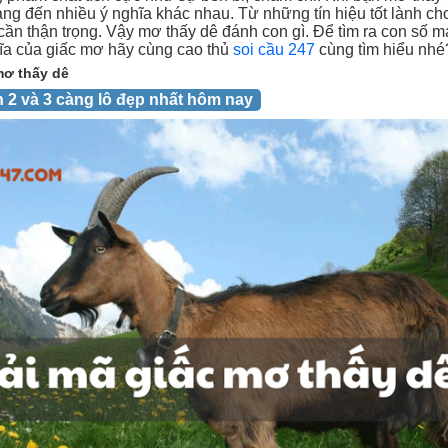
ang đến nhiều ý nghĩa khác nhau. Từ những tín hiệu tốt lành c
cần thận trọng. Vậy mơ thấy dê đánh con gì. Để tìm ra con số 
hĩa của giấc mơ hãy cùng cao thủ
soi cầu 247
cùng tìm hiểu nhé
mơ thấy dê
 2 và 3 càng lô đẹp nhất hôm nay