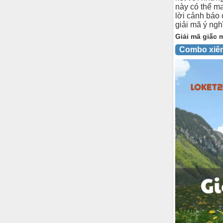
này có thể m
lời cảnh báo 
giải mã ý ng
Giải mã giấc 
Combo xiên