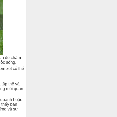
ian để chăm
uộc sống.
em xét có thể
tập thể và
hững mối quan
h doanh hoặc
 thấy bạn
ững và sự